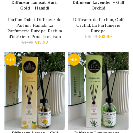
Diffuseur Lamsat Harir
Diffuseur Lavender – Gulf
Gold – Hamidi
Orchid
Parfum Dubai
,
Diffuseur de
Diffuseur de Parfum
,
Gulf
Parfum
,
Hamidi
,
La
Orchid
,
La Parfumerie
Parfumerie Europe
,
Parfum
Europe
d'intérieur
,
Pour la maison
€
13.99
€
16.99
€
13.99
€
17.99
-18%
-18%
Diffuseur Lemon – Gulf
Diffuseur Lemongrass –