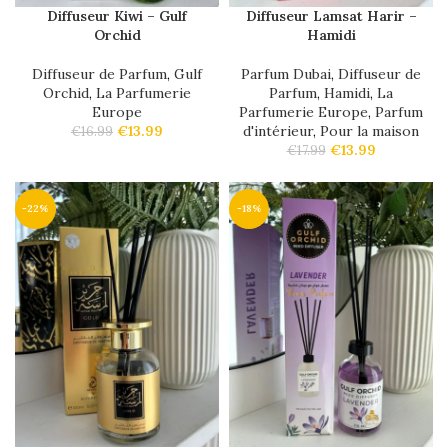
Diffuseur Kiwi – Gulf
Diffuseur Lamsat Harir –
Orchid
Hamidi
Diffuseur de Parfum
,
Gulf
Parfum Dubai
,
Diffuseur de
Orchid
,
La Parfumerie
Parfum
,
Hamidi
,
La
Europe
Parfumerie Europe
,
Parfum
€
13.99
d'intérieur
,
Pour la maison
€
16.99
€
13.99
€
17.99
-22%
-18%