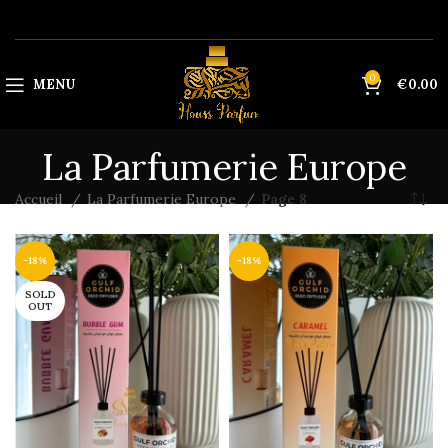
0
MENU
€
0.00
La Parfumerie Europe
Accueil
La Parfumerie Europe
Page 8
-18%
-18%
SOLD
OUT