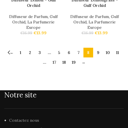
Orchid
Gulf Orchid
Diffuseur de Parfum
,
Gulf
Diffuseur de Parfum
,
Gulf
Orchid
,
La Parfumerie
Orchid
,
La Parfumerie
Europe
Europe
€
13.99
€
13.99
€
16.99
€
16.99
←
1
2
3
…
5
6
7
8
9
10
11
…
17
18
19
→
Notre site
Contactez nous