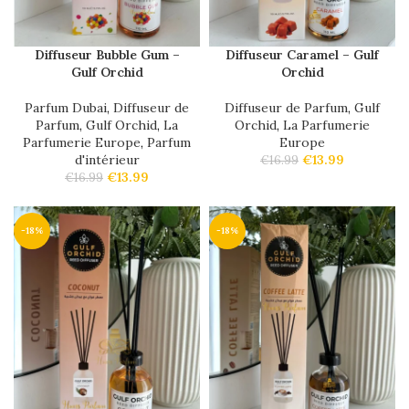
Diffuseur Bubble Gum –
Diffuseur Caramel – Gulf
Gulf Orchid
Orchid
Parfum Dubai
,
Diffuseur de
Diffuseur de Parfum
,
Gulf
Parfum
,
Gulf Orchid
,
La
Orchid
,
La Parfumerie
Parfumerie Europe
,
Parfum
Europe
d'intérieur
€
13.99
€
16.99
€
13.99
€
16.99
-18%
-18%