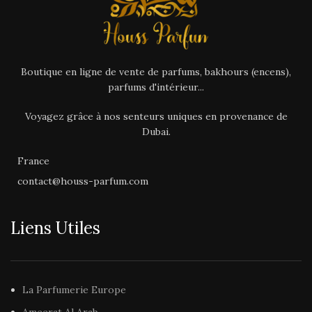
Parfums de Dubai,
nos
Découvrez nos autres
Parfums d’Intérieur
ainsi
Parfums de Dubai,
nos
que nos
Bakhours
dans nos
Parfums d’Intérieur
ainsi
catégories dédiées sur notre
que nos
Bakhours
dans nos
site
Houss-Parfum.com
Boutique en ligne de vente de parfums, bakhours (encens),
catégories dédiées sur notre
parfums d'intérieur...
site
Houss-Parfum.com
Voyagez grâce à nos senteurs uniques en provenance de
Dubai.
France
contact@houss-parfum.com
Liens Utiles
La Parfumerie Europe
Ameerat Al Arab