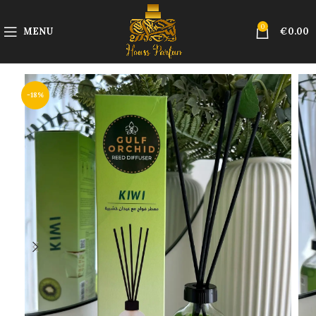
0
MENU
€
0.00
-18%