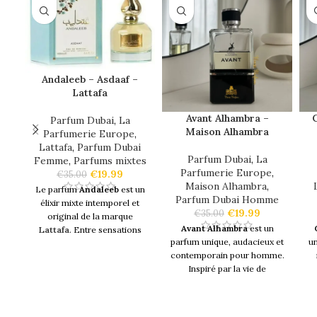
Andaleeb – Asdaaf –
Lattafa
Avant Alhambra –
C
Parfum Dubai
,
La
Maison Alhambra
Parfumerie Europe
,
Lattafa
,
Parfum Dubai
Parfum Dubai
,
La
Femme
,
Parfums mixtes
Parfumerie Europe
,
€
19.99
€
35.00
Maison Alhambra
,
Le parfum
Andaleeb
est un
Parfum Dubai Homme
élixir mixte intemporel et
€
19.99
€
35.00
original de la marque
Avant Alhambra
est un
Lattafa
. Entre sensations
parfum unique, audacieux et
u
fortes et émotions, cette
contemporain pour homme.
fragrance
vous révèle ses
Inspiré par la vie de
notes à travers un voyage
l'historique empereur
olfactif.
Co
Napoléon qui a mené la
Logé dans une
jolie
guerre, la paix et la romance
pr