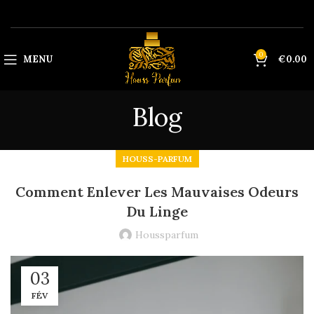
0
MENU
€
0.00
Blog
HOUSS-PARFUM
Comment Enlever Les Mauvaises Odeurs
Du Linge
Houssparfum
03
FÉV