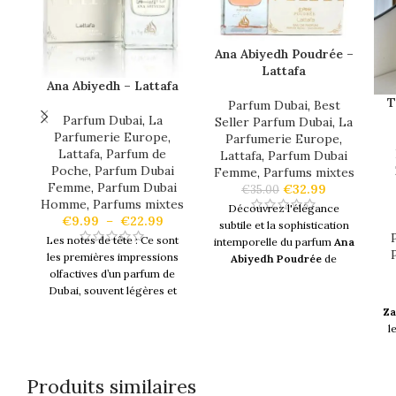
Ana Abiyedh Poudrée –
Lattafa
Ana Abiyedh – Lattafa
T
Parfum Dubai
,
Best
Parfum Dubai
,
La
Seller Parfum Dubai
,
La
Parfumerie Europe
,
Parfumerie Europe
,
Lattafa
,
Parfum de
Lattafa
,
Parfum Dubai
Poche
,
Parfum Dubai
Femme
,
Parfums mixtes
Femme
,
Parfum Dubai
€
32.99
€
35.00
Homme
,
Parfums mixtes
Découvrez l'élégance
€
9.99
–
€
22.99
subtile et la sophistication
Les notes de tête : Ce sont
intemporelle du parfum
Ana
les premières impressions
Abiyedh Poudrée
de
olfactives d’un parfum de
Lattafa
, un
parfum
qui
Dubai, souvent légères et
capture l'essence de la
éphémères, créant l’accueil
sensualité avec une touche
Za
initial de l’odeur.
Notes de
moderne. Conçu pour celles
l
tête : Musc Blanc et Huile
qui cherchent à exprimer
e
Essentielle de Cyprio
Les
leur individualité à travers un
notes de cœur : Les arômes
sillage unique
, ce
parfum
se
Produits similaires
qui se révèlent après les
distingue par ses
notes
i