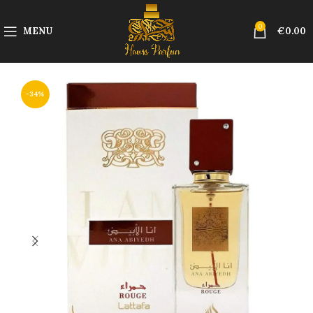
0
MENU
€
0.00
-34%