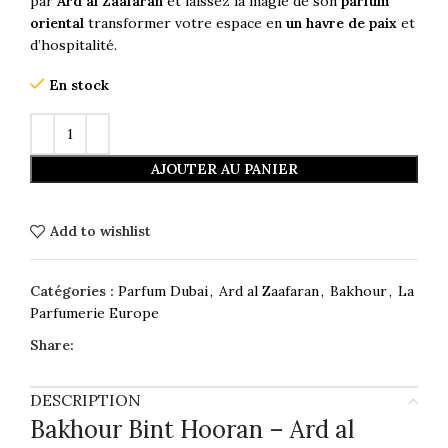
par
Ard al Zaafaran
et laissez la magie de son
parfum
oriental
transformer votre espace en
un havre de paix
et
d’hospitalité.
En stock
AJOUTER AU PANIER
Add to wishlist
Catégories :
Parfum Dubai
,
Ard al Zaafaran
,
Bakhour
,
La
Parfumerie Europe
Share:
DESCRIPTION
Bakhour Bint Hooran – Ard al