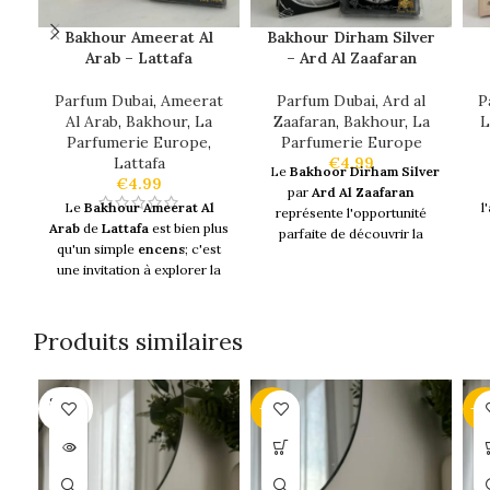
Bakhour Ameerat Al
Bakhour Dirham Silver
Arab – Lattafa
– Ard Al Zaafaran
Parfum Dubai
,
Ameerat
Parfum Dubai
,
Ard al
P
Al Arab
,
Bakhour
,
La
Zaafaran
,
Bakhour
,
La
L
Parfumerie Europe
,
Parfumerie Europe
Lattafa
€
4.99
Le
Bakhoor Dirham Silver
€
4.99
par
Ard Al Zaafaran
Le
Bakhour Ameerat Al
l'
représente l'opportunité
Arab
de
Lattafa
est bien plus
parfaite de découvrir la
qu'un simple
encens
; c'est
magie des
parfums
une invitation à explorer la
ha
orientaux
sans
richesse et la profondeur
compromettre la qualité ou
des
parfums orientaux
. Que
le budget. Que vous
vous cherchiez à enrichir
r
Produits similaires
souhaitiez créer une
votre espace personnel ou à
ambiance accueillante
offrir un cadeau significatif,
c
chez vous, offrir un
cadeau
le
Bakhour Ameerat Al Arab
mémorable
, ou simplement
SOLD
-14%
-3
représente le choix par
OUT
profiter d'une
fragrance
excellence pour quiconque
D
raffinée
au quotidien, le
souhaite embrasser
s
Bakhoor Dirham Silver
est
l'élégance et le luxe des
le choix idéal. Embrassez