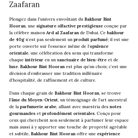
Zaafaran
Plongez dans l’univers envoûtant du
Bakhour Bint
Hooran
, une
signature olfactive prestigieuse
conçue par
la célèbre maison
Ard al Zaafaran
de Dubai. Ce
bakhour
de 40g
n’est pas seulement un
produit parfumé
; il est une
porte ouverte sur l’essence même de l’
opulence
orientale
, une célébration des sens qui transforme
chaque
intérieur
en un
sanctuaire de bien-être
et de
luxe
.
Bakhour Bint Hooran
est plus qu’un choix; c’est une
décision d’embrasser une tradition millénaire
d’hospitalité, de raffinement et de culture.
Dans chaque grain de
Bakhour Bint Hooran
, se trouve
l’âme du Moyen-Orient
, un témoignage de l’art ancestral
de la
parfumerie arabe
, alliant avec maestria des
notes
gourmandes
et
profondément orientales
. Conçu pour
ceux qui cherchent non seulement à parfumer leur espace
mais aussi à y apporter une touche de propreté agréable
et subtile,
Bakhour Bint Hooran
offre une
expérience