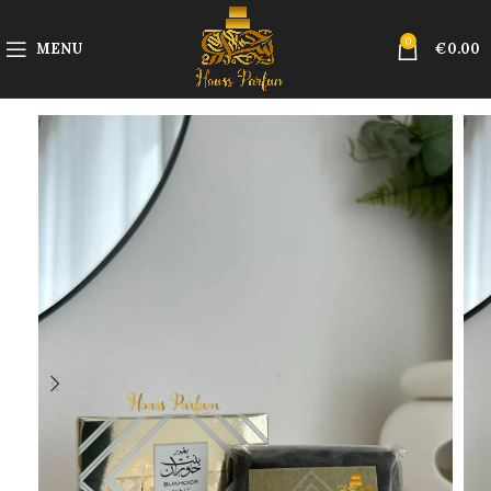
0
MENU
€
0.00