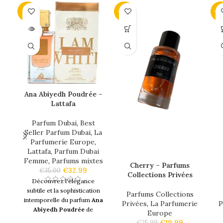
-6%
-23%
-2
SOLD
OUT
Ana Abiyedh Poudrée –
Lattafa
Parfum Dubai
,
Best
Seller Parfum Dubai
,
La
Parfumerie Europe
,
Lattafa
,
Parfum Dubai
Femme
,
Parfums mixtes
Cherry – Parfums
€
32.99
€
35.00
Collections Privées
Découvrez l'élégance
subtile et la sophistication
Parfums Collections
intemporelle du parfum
Ana
Privées
,
La Parfumerie
P
Abiyedh Poudrée
de
Europe
Lattafa
, un
parfum
qui
€
19.99
€
25.99