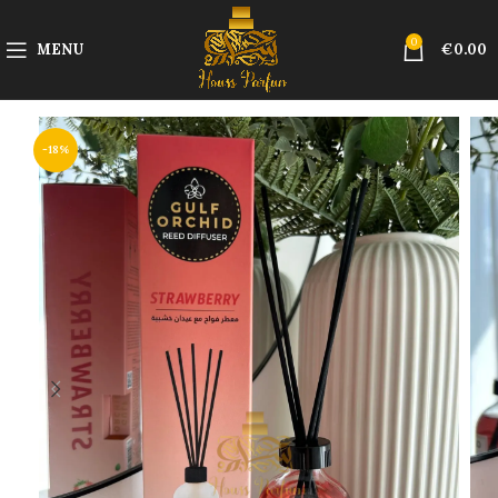
0
MENU
€
0.00
-18%