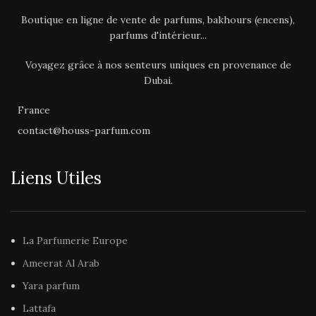
Pomme
que nos
Bakhours
dans nos
Boutique en ligne de vente de parfums, bakhours (encens),
catégories dédiées sur notre
parfums d'intérieur...
Notes
Ylang-Ylang,
site
Houss-Parfum.com
de
Patchouli, Agrume,
cœur
Fleur d’Oranger
Voyagez grâce à nos senteurs uniques en provenance de
Dubai.
Notes
Vétiver, Boisé,
de
Vanille, Floral
France
fond
q
contact@houss-parfum.com
ca
Découvrez nos autres
Liens Utiles
Parfums de Dubai,
nos
Parfums d’Intérieur
ainsi
que nos
Bakhours
dans nos
catégories dédiées sur notre
site
Houss-Parfum.com
La Parfumerie Europe
Ameerat Al Arab
Yara parfum
Lattafa