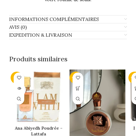
INFORMATIONS COMPLÉMENTAIRES
AVIS (0)
EXPEDITION & LIVRAISON
Produits similaires
-6%
-34%
-3
SOLD
OUT
Ana Abiyedh Poudrée –
I
Lattafa