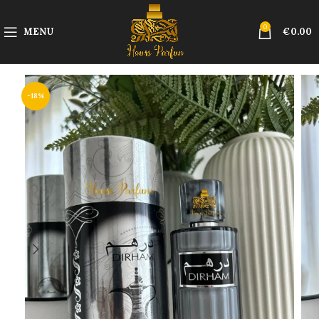
0
MENU
€
0.00
-18%