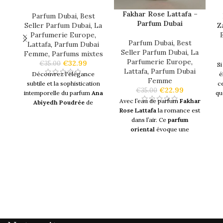
Fakhar Rose Lattafa –
Parfum Dubai
,
Best
Parfum Dubai
Seller Parfum Dubai
,
La
Z
Parfumerie Europe
,
Parfum Dubai
,
Best
Lattafa
,
Parfum Dubai
Seller Parfum Dubai
,
La
Femme
,
Parfums mixtes
Parfumerie Europe
,
€
32.99
€
35.00
S
Lattafa
,
Parfum Dubai
Découvrez l'élégance
é
Femme
subtile et la sophistication
ce
€
22.99
€
35.00
intemporelle du parfum
Ana
qu
Avec l’eau de parfum
Fakhar
Abiyedh Poudrée
de
Rose Lattafa
la romance est
Lattafa
, un
parfum
qui
E
dans l’air. Ce
parfum
capture l'essence de la
oriental
évoque une
sensualité avec une touche
p
certaine douceur, de la
moderne. Conçu pour celles
of
chaleur et la féminité.
qui cherchent à exprimer
leur individualité à travers un
C’est un parfum charmant et
sillage unique
, ce
parfum
se
exquis, un véritable
joyau du
distingue par ses
notes
monde arabe
. Une rose
raffinées
de
fève de tonka
pa
délicate rivalise avec un
et de
gaïac
en tête,
l
jasmin profond et sensuel au
enveloppées d'un cœur
d
cœur de ce parfum
audacieux de
safran
et de
a
fascinant. Les deux fleurs