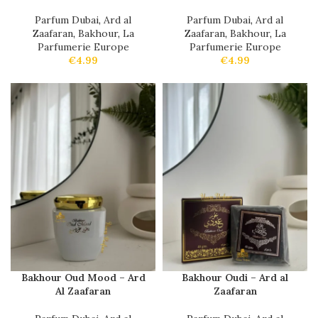
Parfum Dubai
,
Ard al
Parfum Dubai
,
Ard al
Zaafaran
,
Bakhour
,
La
Zaafaran
,
Bakhour
,
La
Parfumerie Europe
Parfumerie Europe
€
4.99
€
4.99
Bakhour Oud Mood – Ard
Bakhour Oudi – Ard al
Al Zaafaran
Zaafaran