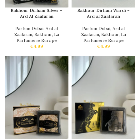
Bakhour Dirham Silver –
Bakhour Dirham Wardi –
Ard Al Zaafaran
Ard al Zaafaran
Parfum Dubai
,
Ard al
Parfum Dubai
,
Ard al
Zaafaran
,
Bakhour
,
La
Zaafaran
,
Bakhour
,
La
Parfumerie Europe
Parfumerie Europe
€
4.99
€
4.99