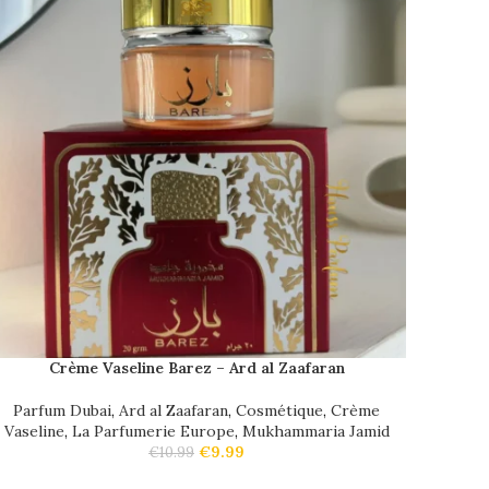
Crème Vaseline Barez – Ard al Zaafaran
Parfum Dubai
,
Ard al Zaafaran
,
Cosmétique
,
Crème
Vaseline
,
La Parfumerie Europe
,
Mukhammaria Jamid
€
9.99
€
10.99