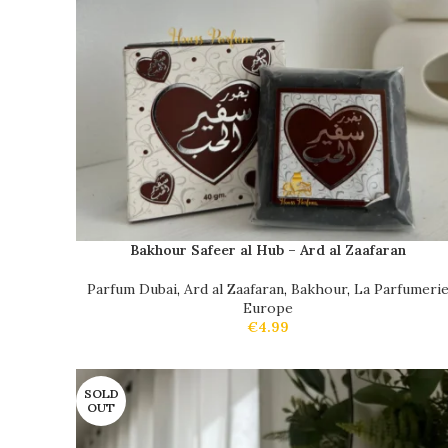
Bakhour Safeer al Hub – Ard al Zaafaran
Parfum Dubai
,
Ard al Zaafaran
,
Bakhour
,
La Parfumeri
Europe
€
4.99
SOLD
OUT