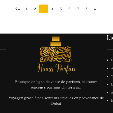
←
1
2
3
4
5
6
7
8
→
Li
L
A
Y
Boutique en ligne de vente de parfums, bakhours
L
(encens), parfums d'intérieur...
A
Voyagez grâce à nos senteurs uniques en provenance de
M
Dubai.