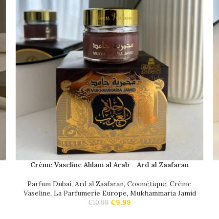
Crème Vaseline Ahlam al Arab – Ard al Zaafaran
Parfum Dubai
,
Ard al Zaafaran
,
Cosmétique
,
Crème
Vaseline
,
La Parfumerie Europe
,
Mukhammaria Jamid
€
9.99
€
10.99