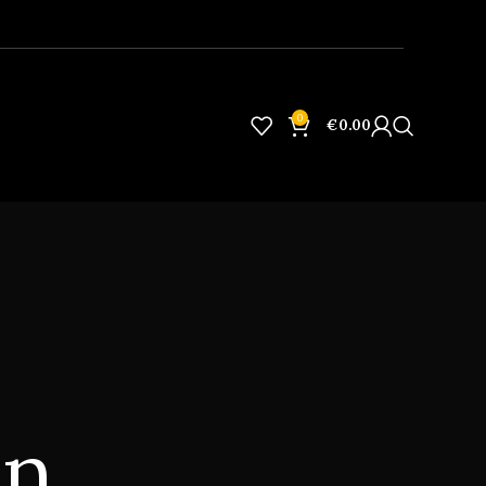
0
€
0.00
an