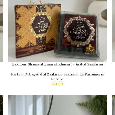
Bakhour Shams al Emarat Khususi – Ard al Zaafaran
e
Parfum Dubai
,
Ard al Zaafaran
,
Bakhour
,
La Parfumerie
Europe
€
4.99