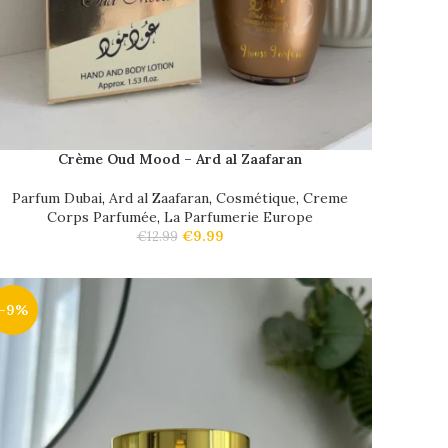
Crème Oud Mood – Ard al Zaafaran
Parfum Dubai
,
Ard al Zaafaran
,
Cosmétique
,
Creme
Corps Parfumée
,
La Parfumerie Europe
€
9.99
€
12.99
-9%