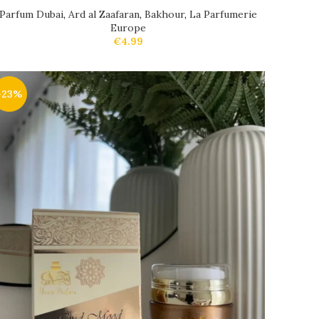
Parfum Dubai
,
Ard al Zaafaran
,
Bakhour
,
La Parfumerie
Europe
€
4.99
-23%