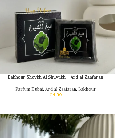
Bakhour Sheykh Al Shuyukh – Ard al Zaafaran
Parfum Dubai
,
Ard al Zaafaran
,
Bakhour
€
4.99