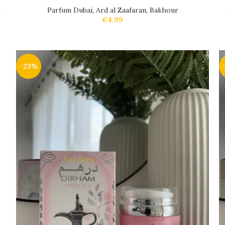
e
Parfum Dubai
,
Ard al Zaafaran
,
Bakhour
€
4.99
-23%