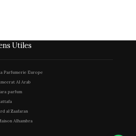
ens Utiles
a Parfumerie Europe
meerat Al Arab
ara parfum
attafa
rd al Zaafaran
aison Alhambra