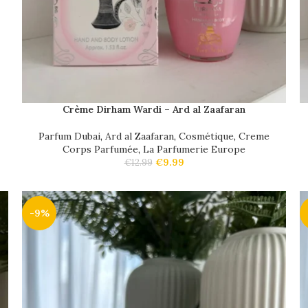
Crème Dirham Wardi – Ard al Zaafaran
Parfum Dubai
,
Ard al Zaafaran
,
Cosmétique
,
Creme
Corps Parfumée
,
La Parfumerie Europe
€
9.99
€
12.99
-9%