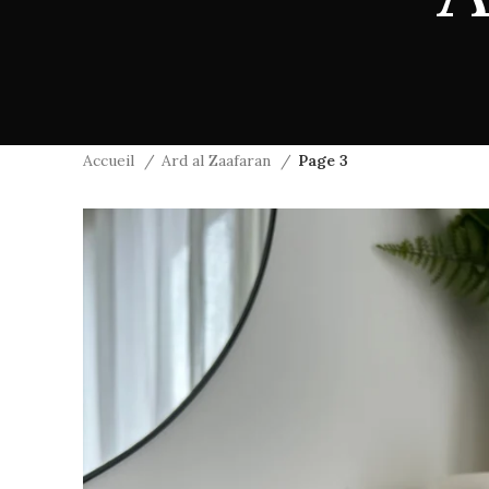
Accueil
Ard al Zaafaran
Page 3