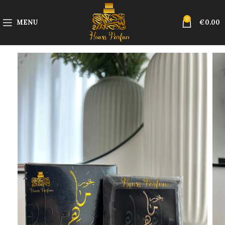
0
MENU
€
0.00