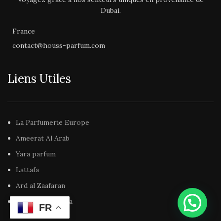
Notes
Ambre gris, daim,
de
Dubai.
vétiver de Tahiti
fond
France
contact@houss-parfum.com
P
Découvrez nos autres
c
Parfums de Dubai,
nos
Parfums d’Intérieur
ainsi
Liens Utiles
d’
que nos
Bakhours
dans nos
da
catégories dédiées sur notre
site
Houss-Parfum.com
La Parfumerie Europe
Ameerat Al Arab
Yara parfum
Lattafa
Ard al Zaafaran
Maison Alhambra
FR