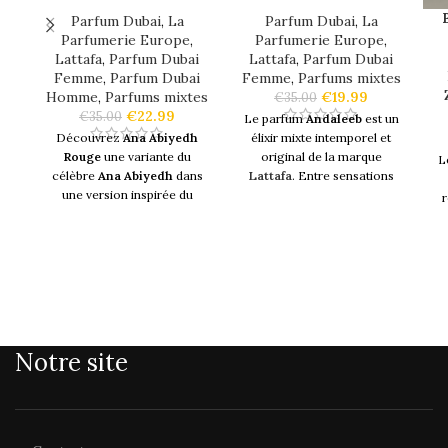
Parfum Dubai
,
La
Parfum Dubai
,
La
Parfumerie Europe
,
Parfumerie Europe
,
Lattafa
,
Parfum Dubai
Lattafa
,
Parfum Dubai
Femme
,
Parfum Dubai
Femme
,
Parfums mixtes
Homme
,
Parfums mixtes
€
19.99
€
35.00
€
22.99
€
35.00
Le parfum
Andaleeb
est un
Découvrez
Ana Abiyedh
élixir mixte intemporel et
Rouge
une variante du
original de la marque
L
célèbre
Ana Abiyedh
dans
Lattafa
. Entre sensations
une version inspirée du
fortes et émotions, cette
célèbre
Baccarat Rouge
.
fragrance
vous révèle ses
Une version très fraîche et
notes à travers un voyage
co
énergisante.
olfactif.
b
u
Ana Abiyedh Rouge
est une
Logé dans une
jolie
n
fragrance chaleureuse
,
bouteille de 100ml
craquez
luxueuse
et tendrement
pour cette
eau de parfum
au
fruitée
est révélée par des
savoir-faire époustouflant.
f
Notre site
notes à la fois
florales
et
Celui-ci peut très bien
le
boisées
et termine sur un lit
convenir aux femmes
le
de
muscs royal
.
comme aux hommes.
ta
Fraîche
et
mystérieuse
.
so
TYPE
Moderne et intemporelle. La