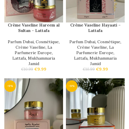
Crème Vaseline Hareem al
Crème Vaseline Hayaati –
Sultan – Lattafa
Lattafa
Parfum Dubai
,
Cosmétique
,
Parfum Dubai
,
Cosmétique
,
Crème Vaseline
,
La
Crème Vaseline
,
La
Parfumerie Europe
,
Parfumerie Europe
,
Lattafa
,
Mukhammaria
Lattafa
,
Mukhammaria
Jamid
Jamid
€
9.99
€
9.99
€
10.99
€
10.99
-9%
-9%