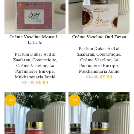
Crème Vaseline Mousuf –
Crème Vaseline Oud Fazza
Lattafa
Parfum Dubai
,
Ard al
Parfum Dubai
,
Ard al
Zaafaran
,
Cosmétique
,
Zaafaran
,
Cosmétique
,
Crème Vaseline
,
La
Crème Vaseline
,
La
Parfumerie Europe
,
Parfumerie Europe
,
Mukhammaria Jamid
Mukhammaria Jamid
€
9.99
€
10.99
€
9.99
€
10.99
-9%
-9%