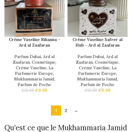
Crème Vaseline Rihanna –
Crème Vaseline Safeer al
Ard al Zaafaran
Hub – Ard al Zaafaran
Parfum Dubai
,
Ard al
Parfum Dubai
,
Ard al
Zaafaran
,
Cosmétique
,
Zaafaran
,
Cosmétique
,
Crème Vaseline
,
La
Crème Vaseline
,
La
Parfumerie Europe
,
Parfumerie Europe
,
Mukhammaria Jamid
,
Mukhammaria Jamid
,
Parfum de Poche
Parfum de Poche
€
9.99
€
9.99
€
10.99
€
10.99
1
2
→
Qu'est ce que le Mukhammaria Jamid