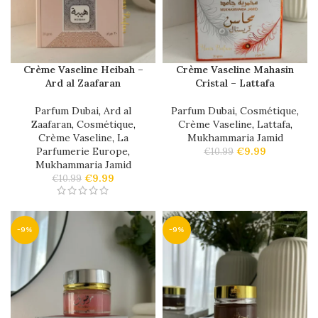
Crème Vaseline Heibah –
Crème Vaseline Mahasin
Ard al Zaafaran
Cristal – Lattafa
Parfum Dubai
,
Ard al
Parfum Dubai
,
Cosmétique
,
Zaafaran
,
Cosmétique
,
Crème Vaseline
,
Lattafa
,
Crème Vaseline
,
La
Mukhammaria Jamid
Parfumerie Europe
,
€
9.99
€
10.99
Mukhammaria Jamid
€
9.99
€
10.99
-9%
-9%