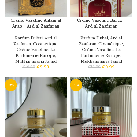
Crème Vaseline Ahlam al
Crème Vaseline Barez –
Arab – Ard al Zaafaran
Ard al Zaafaran
Parfum Dubai
,
Ard al
Parfum Dubai
,
Ard al
Zaafaran
,
Cosmétique
,
Zaafaran
,
Cosmétique
,
Crème Vaseline
,
La
Crème Vaseline
,
La
Parfumerie Europe
,
Parfumerie Europe
,
Mukhammaria Jamid
Mukhammaria Jamid
€
9.99
€
9.99
€
10.99
€
10.99
-9%
-9%