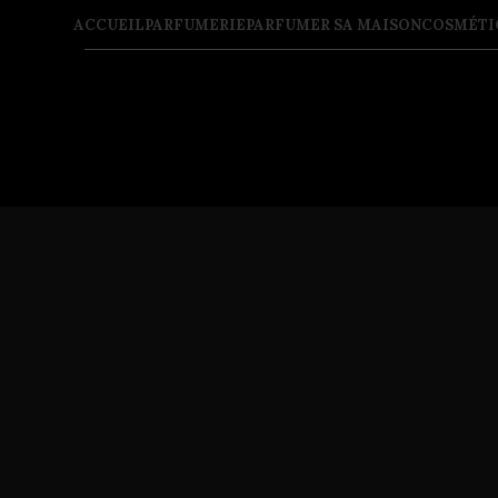
ACCUEIL
PARFUMERIE
PARFUMER SA MAISON
COSMÉTI