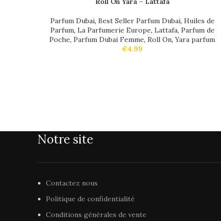
Roll On Yara – Lattafa
Parfum Dubai
,
Best Seller Parfum Dubai
,
Huiles de
Parfum
,
La Parfumerie Europe
,
Lattafa
,
Parfum de
Poche
,
Parfum Dubai Femme
,
Roll On
,
Yara parfum
€
4.99
Notre site
Contactez nous
Politique de confidentialité
Conditions générales de vente