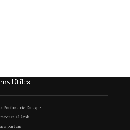
ens Utiles
a Parfumerie Europe
meerat Al Arab
ara parfum