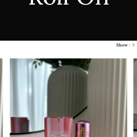
Show
9