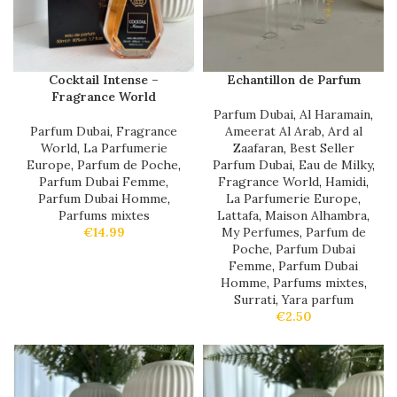
Cocktail Intense –
Echantillon de Parfum
Fragrance World
Parfum Dubai
,
Al Haramain
,
Parfum Dubai
,
Fragrance
Ameerat Al Arab
,
Ard al
World
,
La Parfumerie
Zaafaran
,
Best Seller
Europe
,
Parfum de Poche
,
Parfum Dubai
,
Eau de Milky
,
Parfum Dubai Femme
,
Fragrance World
,
Hamidi
,
Parfum Dubai Homme
,
La Parfumerie Europe
,
Parfums mixtes
Lattafa
,
Maison Alhambra
,
€
14.99
My Perfumes
,
Parfum de
Poche
,
Parfum Dubai
Femme
,
Parfum Dubai
Homme
,
Parfums mixtes
,
Surrati
,
Yara parfum
€
2.50