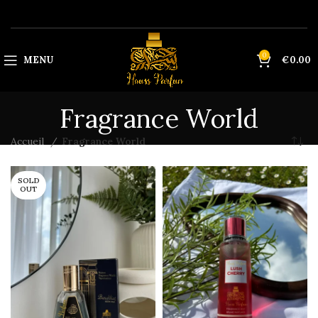
0
MENU
€
0.00
Fragrance World
Accueil
Fragrance World
SOLD
OUT