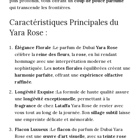
plus profonds, vous offrant un
coup de pouce parfumé
qui transcende les frontières.
Caractéristiques Principales du
Yara Rose :
Élégance Florale
:Le
parfum de Dubai
Yara Rose
célèbre la
reine des fleurs
, la
rose
, en lui rendant
hommage avec une interprétation moderne et
sophistiquée. Les
notes florales
équilibrées créent une
harmonie parfaite
, offrant une
expérience olfactive
raffinée
.
Longévité Exquise :
La formule de haute qualité assure
une
longévité exceptionnelle
, permettant à la
fragrance
de chez
Lataffa
Yara Rose de rester avec
vous tout au long de la journée. Son
sillage subtil
laisse
une empreinte délicate et mémorable.
Flacon Luxueux :
Le
flacon
du parfum de Dubai Yara
Rose est une
œuvre d’art visuelle
, avec sa
teinte rose