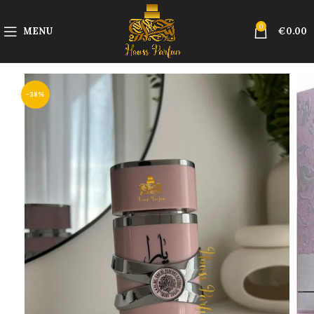
0
MENU
€
0.00
-38%