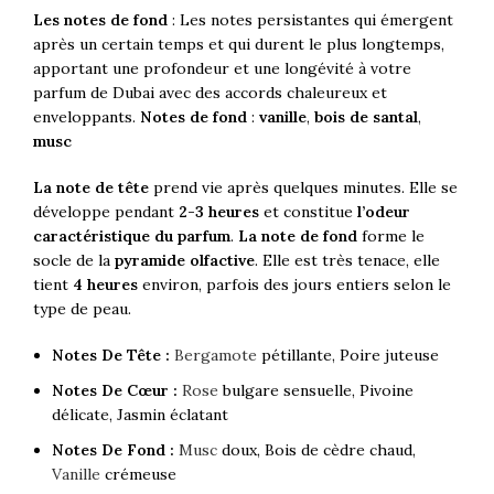
Les notes de fond
: Les notes persistantes qui émergent
après un certain temps et qui durent le plus longtemps,
apportant une profondeur et une longévité à votre
parfum de Dubai avec des accords chaleureux et
enveloppants.
Notes de fond
:
vanille
,
bois de santal
,
musc
La note de tête
prend vie après quelques minutes. Elle se
développe pendant
2-3 heures
et constitue
l’odeur
caractéristique du parfum
.
La note de fond
forme le
socle de la
pyramide olfactive
. Elle est très tenace, elle
tient
4 heures
environ, parfois des jours entiers selon le
type de peau.
Notes De Tête :
Bergamote
pétillante, Poire juteuse
Notes De Cœur :
Rose
bulgare sensuelle, Pivoine
délicate, Jasmin éclatant
Notes De Fond :
Musc
doux, Bois de cèdre chaud,
Vanille
crémeuse