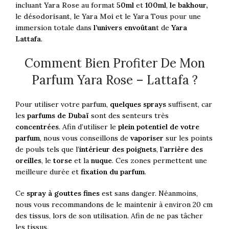
incluant
Yara Rose
au format
50ml
et
100ml
,
le bakhour,
le
désodorisant
, le
Yara Moi
et le
Yara Tous
pour une
immersion totale dans
l’univers envoûtan
t de
Yara
Lattafa
.
Comment Bien Profiter De Mon
Parfum Yara Rose – Lattafa ?
Pour utiliser votre
parfum
,
quelques sprays
suffisent, car
les
parfums de Dubaï
sont des senteurs très
concentrées
. Afin d’utiliser le
plein potentiel de votre
parfum
, nous vous conseillons de
vaporiser
sur les points
de pouls tels que l’
intérieur des poignets
,
l’arrière des
oreilles
, le
torse
et la
nuque
. Ces zones permettent une
meilleure durée et
fixation du parfum
.
Ce
spray à gouttes fines
est sans danger. Néanmoins,
nous vous recommandons de le maintenir à environ 20 cm
des tissus, lors de son utilisation. Afin de ne pas tâcher
les tissus.