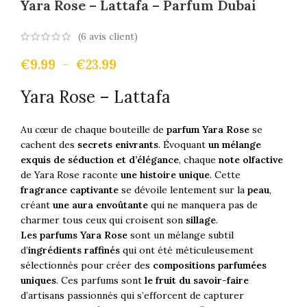
Yara Rose – Lattafa – Parfum Dubai
(
6
avis client)
€
9.99
–
€
23.99
Yara Rose – Lattafa
Au cœur de chaque bouteille de
parfum Yara Rose
se
cachent des
secrets enivrants
. Évoquant
un mélange
exquis de séduction et d’élégance
, chaque
note olfactive
de Yara Rose raconte
une histoire unique
. Cette
fragrance captivante
se dévoile lentement sur la
peau
,
créant
une aura envoûtante
qui ne manquera pas de
charmer tous ceux qui croisent son
sillage
.
Les parfums Yara Rose
sont un mélange subtil
d’
ingrédients raffinés
qui ont été méticuleusement
sélectionnés pour créer des
compositions parfumées
uniques
. Ces parfums sont
le fruit du savoir-faire
d’artisans passionnés qui s’efforcent de capturer