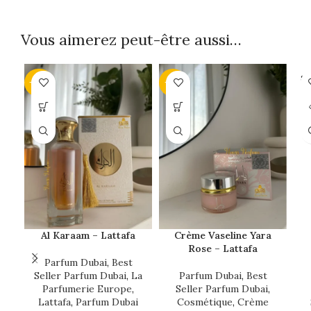
Vous aimerez peut-être aussi…
SO
-29%
-18%
O
Al Karaam – Lattafa
Crème Vaseline Yara
Rose – Lattafa
Parfum Dubai
,
Best
Seller Parfum Dubai
,
La
Parfum Dubai
,
Best
Parfumerie Europe
,
Seller Parfum Dubai
,
Lattafa
,
Parfum Dubai
Cosmétique
,
Crème