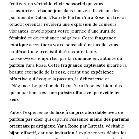
fruitées
, un véritable
élixir sensoriel
qui vous
transportera chaque jour dans l’univers fascinant des
parfums de Dubai
. L’
Eau de Parfum
Yara Rose, un trésor
olfactif oriental, révélera une explosion de couleurs
vibrantes, enveloppant votre journée d’une
aura
de
féminité
et de confiance inégalées. Cette
fragrance
exotique
accentuera votre sensualité naturelle, vous
conférant une irrésistibilité incontestable.
Laissez-vous emporter par la
romance
envoûtante du
parfum
Yara Rose. Cette
fragrance captivante
incarne la
beauté éternelle de la
rose
, créant une
expérience
olfactive
qui évoque la
passion
, la
délicatesse
et
l’élégance. Le parfum de Dubai Yara Rose est bien plus
qu’un parfum, c’est une
poésie olfactive
qui
éveille les
sens
.
Faites l’expérience du
luxe à un prix abordable
avec
ce
parfum pas cher
qui capture
l’essence même des parfums
orientaux prestigieux
.
Yara Rose
par
Lattafa
, véritable
bijou olfactif
, est une invitation à explorer vos désirs les