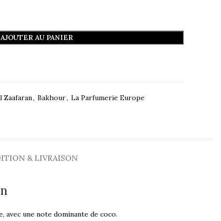
AJOUTER AU PANIER
l Zaafaran
,
Bakhour
,
La Parfumerie Europe
ITION & LIVRAISON
an
e, avec une note dominante de coco.