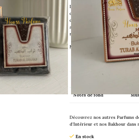
Le
Bakhour Turab Al Dhahab
crée
du charbon, suivant la vieille trad
d’utiliser un plat résistant au fe
animaux. Ne le laissez pas sans su
risque d’incendie.
Notes Olfactives :
Notes de tête
Fle
Notes de coeur
Van
Notes de fond
Mu
Découvrez nos autres
Parfums d
d’Intérieur
et nos
Bakhour
dans 
En stock