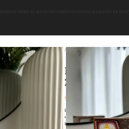
RIE
PARFUMER SA MAISON
COSMÉTIQUES
NOS MARQUES DE PAR
Accueil
Parfum Dubai
Bakhou
Bakhour Turab
Zaafaran
€
4.99
Le
Bakhour Turab Al Dhahab
d’
A
combinant bois, fleurs, résines 
pour une utilisation facile.