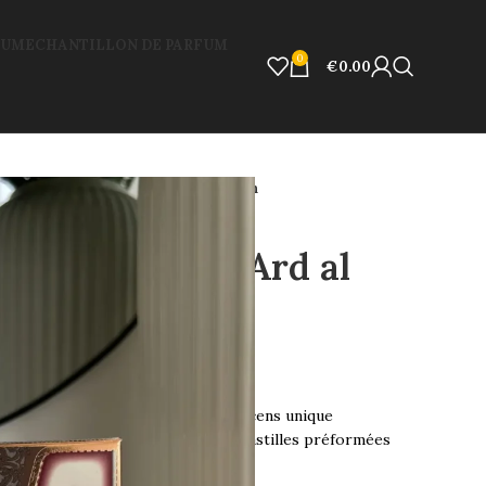
FUM
ECHANTILLON DE PARFUM
0
€
0.00
r Turab al Dhahab – Ard al Zaafaran
 al Dhahab – Ard al
rd Al Zaafaran
est un mélange d’encens unique
et herbes, présenté sous forme de pastilles préformées