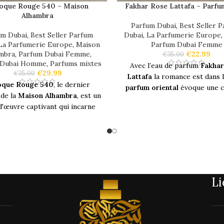
oque Rouge 540 – Maison
Fakhar Rose Lattafa – Parfu
Alhambra
Parfum Dubai
,
Best Seller 
um Dubai
,
Best Seller Parfum
Dubai
,
La Parfumerie Europe
La Parfumerie Europe
,
Maison
Parfum Dubai Femme
mbra
,
Parfum Dubai Femme
,
€
22.99
€
35.00
 Dubai Homme
,
Parfums mixtes
Avec l’eau de parfum
Fakhar
€
29.99
€
35.00
Lattafa
la romance est dans l’
oque Rouge 540
, le dernier
parfum oriental
évoque une c
de la
Maison Alhambra
, est un
douceur, de la chaleur et la f
d'œuvre captivant qui incarne
C’est un parfum charmant et 
égance et la sophistication.
un véritable
joyau du monde
gez dans l'univers du
luxe
et
Une rose délicate rivalise a
z vos sens s'exprimer avec ce
jasmin profond et sensuel au
m opulent
qui laisse un
sillage
ce parfum fascinant. Les deux
voûtant
où que vous alliez.
sont chaleureusement envel
Li
par de riches notes de Mi
vec une attention méticuleuse
détails,
Baroque Rouge 540
Que doit-on attendre du
Fakh
e de l'expertise inégalée de la
Lattafa
? Une composition
on Alhambra
dans l'
art de la
orientale
, une composition qu