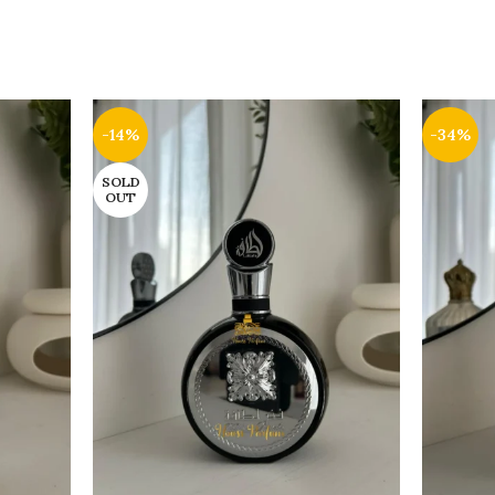
-14%
-34%
SOLD
OUT