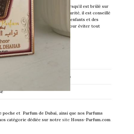
 un parfum relaxant et agréable lorsqu’il est brûlé sur
ition arabe. Pour des raisons de sécurité, il est conseillé
u et de le garder hors de portée des enfants et des
rveillance pendant son utilisation pour éviter tout
urs blanche, Citron vert
ille, Noix de muscade, Lait de coco
sc
e poche
et
Parfum de Dubai,
ainsi que nos
Parfums
nos catégorie dédiée sur notre
site
Houss-Parfum.com