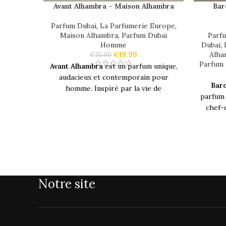
Avant Alhambra – Maison Alhambra
Bar
Parfum Dubai
,
La Parfumerie Europe
,
Maison Alhambra
,
Parfum Dubai
Parf
Homme
Dubai
,
€
19.99
Alha
€
35.00
Parfum
Avant Alhambra
est un parfum unique,
audacieux et contemporain pour
Bar
homme. Inspiré par la vie de
parfum 
l'historique empereur Napoléon qui a
chef-
mené la guerre, la paix et la romance
l'él
d'une manière inégalée. Composée
d'arômes fruités, floraux, boisés et
Plon
sucrés, il est parfait pour les hommes
laisse
audacieux, les fougueux et les
parfu
confiants.
en
Notes Olfactives
Notre site
Conçu a
aux 
Notes de
Rose de mai, Jasmin
témoign
tête
sambac
Mais