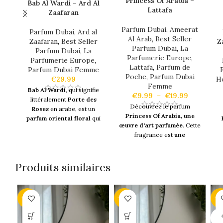
Princess Of Arabia –
Bab Al Wardi – Ard Al
Lattafa
Zaafaran
Parfum Dubai
,
Ameerat
Parfum Dubai
,
Ard al
Al Arab
,
Best Seller
Z
Zaafaran
,
Best Seller
Parfum Dubai
,
La
Parfum Dubai
,
La
Parfumerie Europe
,
Parfumerie Europe
,
Lattafa
,
Parfum de
Parfum Dubai Femme
Poche
,
Parfum Dubai
H
€
29.99
Femme
Bab Al Wardi
, qui signifie
€
9.99
–
€
19.99
littéralement
Porte des
Découvrez le parfum
Roses
en arabe, est un
Princess Of Arabia,
une
parfum oriental floral
qui
œuvre d'art parfumée
. Cette
capture
l'essence sensuelle
fragrance est
une
des roses
. Il combine des
combinaison de notes
tr
notes florales de rose
avec
fruités et de fleurs
des
accords boisés et
blanches
, créant
une odeur
Produits similaires
épicés
pour créer une
irrésistible et orientale
qui
fragrance à la fois délicate
e
ne manquera pas d'attirer
et puissante. Ce parfum est
l'attention.
Ce parfum sucré
apprécié pour
sa longue
-14%
-43%
-1
r
a été crée avec des notes de
tenue
et
son sillage
e
raisins, d'orange, de musc
enveloppant
.
Bab Al Wardi
SO
l
blanc mais aussi des notes
O
offre une
expérience