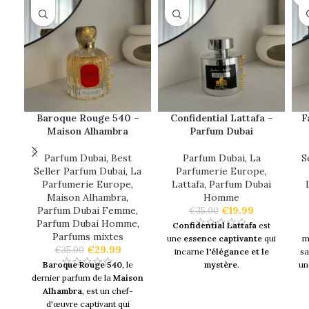
florales avec la rose et le
olfactive délicate et
jasmin qui apportent une
féminine
, imprégnée de
D
touche énergisante à la
notes douces et poudrées
.
fragrance.
C'est
une fragrance qui
évoque la grâce et
TYPE
l'élégance
, parfaite pour
DE
INGRÉDIENTS
celles qui recherchent un
NOTE
parfum à la fois féminin et
Baroque Rouge 540 –
Confidential Lattafa –
F
subtilement poudré. Avec sa
Maison Alhambra
Parfum Dubai
composition envoûtante,
Notes
Raisins
,
Orange
Bab Al Wardi capture
de tête
l'essence même de la
Parfum Dubai
,
Best
Parfum Dubai
,
La
S
royauté, offrant une
Seller Parfum Dubai
,
La
Parfumerie Europe
,
Notes
expérience parfumée
digne
Parfumerie Europe
,
Lattafa
,
Parfum Dubai
de
Rose
,
Jasmin
d'une princesse moderne.
Maison Alhambra
,
Homme
cœur
Comme beaucoup de
Parfum Dubai Femme
,
€
19.99
€
35.00
parfums de
la marque Ard
Parfum Dubai Homme
,
Confidential Lattafa
est
Al Zaafaran
, Bab Al Wardi
Parfums mixtes
Notes
une
essence captivante
qui
m
de
Musc
,
Ambre
est souvent apprécié par les
€
29.99
€
35.00
incarne
l'élégance et le
s
fond
amateurs de
parfums
Baroque Rouge 540
, le
mystère
.
u
orientaux
pour sa qualité et
dernier parfum de la
Maison
Conçu pour les
amateurs de
son caractère distinctif.
Alhambra
, est un chef-
parfums
qui apprécient la
Notes olfactives
:
d'œuvre captivant qui
La bouteille du parfum
est