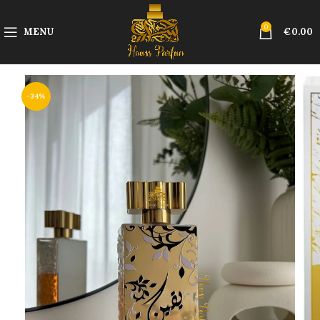
0
MENU
€
0.00
-34%