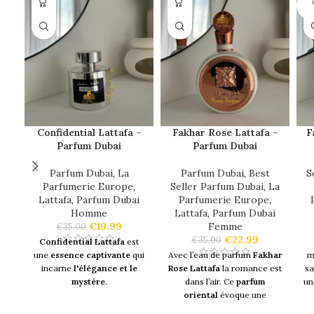
SO
O
Confidential Lattafa –
Fakhar Rose Lattafa –
F
Parfum Dubai
Parfum Dubai
Parfum Dubai
,
La
Parfum Dubai
,
Best
S
Parfumerie Europe
,
Seller Parfum Dubai
,
La
Lattafa
,
Parfum Dubai
Parfumerie Europe
,
Homme
Lattafa
,
Parfum Dubai
€
19.99
Femme
€
35.00
€
22.99
€
35.00
Confidential Lattafa
est
une
essence captivante
qui
Avec l’eau de parfum
Fakhar
m
incarne
l'élégance et le
Rose Lattafa
la romance est
s
mystère
.
dans l’air. Ce
parfum
u
oriental
évoque une
Conçu pour les
amateurs de
certaine douceur, de la