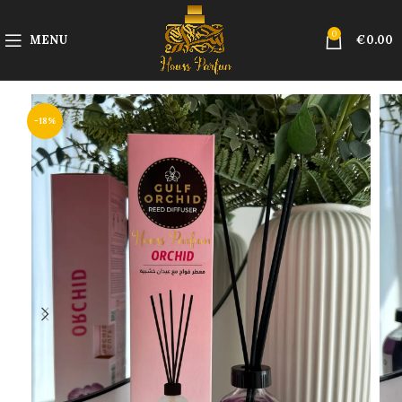
0
MENU
€
0.00
-18%