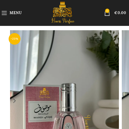
0
MENU
€
0.00
-23%