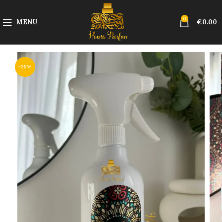
0
MENU
€
0.00
-25%