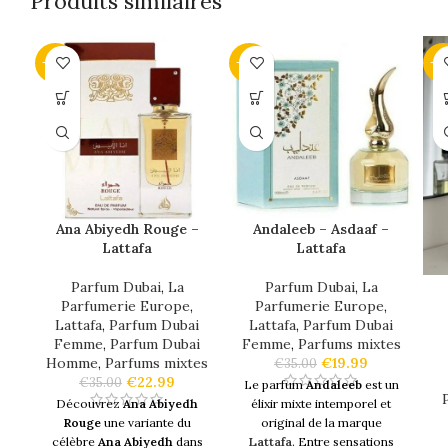
Produits similaires
-34%
-43%
-4
Ana Abiyedh Rouge –
Andaleeb – Asdaaf –
Lattafa
Lattafa
Parfum Dubai
,
La
Parfum Dubai
,
La
Parfumerie Europe
,
Parfumerie Europe
,
Lattafa
,
Parfum Dubai
Lattafa
,
Parfum Dubai
Femme
,
Parfum Dubai
Femme
,
Parfums mixtes
Homme
,
Parfums mixtes
€
19.99
€
35.00
€
22.99
€
35.00
Le parfum
Andaleeb
est un
Découvrez
Ana Abiyedh
élixir mixte intemporel et
Rouge
une variante du
original de la marque
célèbre
Ana Abiyedh
dans
Lattafa
. Entre sensations