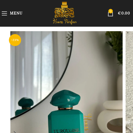
0
MENU
€
0.00
-23%