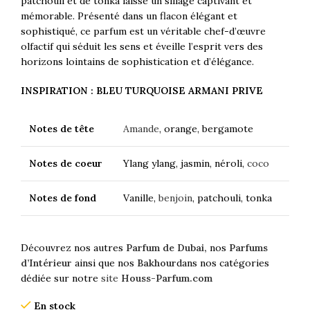
patchouli et de tonka laisse un sillage captivant et
mémorable. Présenté dans un flacon élégant et
sophistiqué, ce parfum est un véritable chef-d’œuvre
olfactif qui séduit les sens et éveille l’esprit vers des
horizons lointains de sophistication et d’élégance.
INSPIRATION : BLEU TURQUOISE ARMANI PRIVE
Notes de tête
Amande
, orange, bergamote
Notes de coeur
Ylang ylang, jasmin, néroli,
coco
Notes de fond
Vanille,
benjoin
, patchouli, tonka
Découvrez nos autres
Parfum de Dubai,
nos
Parfums
d’Intérieur
ainsi que nos
Bakhour
dans nos catégories
dédiée sur notre
site
Houss-Parfum.com
En stock