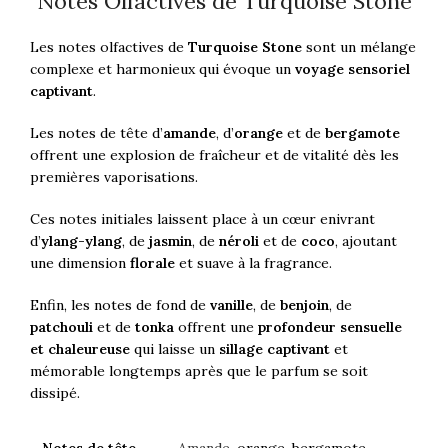
Notes Olfactives de Turquoise Stone
Les notes olfactives de
Turquoise Stone
sont un mélange
complexe et harmonieux qui évoque un
voyage sensoriel
captivant
.
Les notes de tête d’
amande
, d’
orange
et de
bergamote
offrent une explosion de fraîcheur et de vitalité dès les
premières vaporisations.
Ces notes initiales laissent place à un cœur enivrant
d’
ylang-ylang
, de
jasmin
, de
néroli
et de
coco
, ajoutant
une dimension
florale
et suave à la fragrance.
Enfin, les notes de fond de
vanille
, de
benjoin
, de
patchouli
et de
tonka
offrent une
profondeur sensuelle
et chaleureuse
qui laisse un
sillage captivant
et
mémorable longtemps après que le parfum se soit
dissipé.