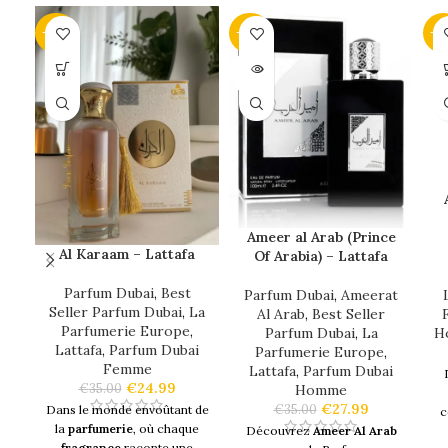
-29%
-20%
-3
SOLD
OUT
Ameer al Arab (Prince
Al Karaam – Lattafa
Of Arabia) – Lattafa
Parfum Dubai
,
Best
Parfum Dubai
,
Ameerat
Seller Parfum Dubai
,
La
Al Arab
,
Best Seller
Parfumerie Europe
,
Parfum Dubai
,
La
H
Lattafa
,
Parfum Dubai
Parfumerie Europe
,
Femme
Lattafa
,
Parfum Dubai
€
24.99
€
35.00
Homme
€
27.99
€
35.00
Dans le monde envoûtant de
c
la
parfumerie
, où chaque
Découvrez
Ameer Al Arab
fragrance
raconte une