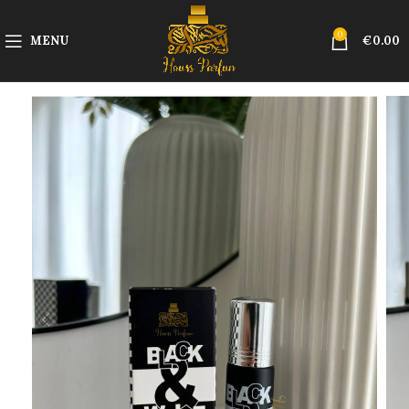
0
MENU
€
0.00