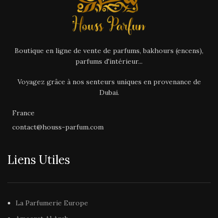
Notes
Poire, kumquat,
de tête
bergamote
Découvrez nos autres
Parfums de Dubai,
nos
q
Parfums d’Intérieur
ainsi
ca
Notes
Géranium,
de
cardamome,
que nos
Bakhours
dans nos
cœur
coriandr
catégories dédiées sur notre
Boutique en ligne de vente de parfums, bakhours (encens),
site
Houss-Parfum.com
parfums d'intérieur...
Notes
Ambre gris, daim,
de
vétiver de Tahiti
Voyagez grâce à nos senteurs uniques en provenance de
fond
Dubai.
France
Découvrez nos autres
contact@houss-parfum.com
Parfums de Dubai,
nos
Parfums d’Intérieur
ainsi
que nos
Bakhours
dans nos
catégories dédiées sur notre
Liens Utiles
site
Houss-Parfum.com
La Parfumerie Europe