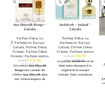
Ana Abiyedh Rouge –
Andaleeb – Asdaaf –
Lattafa
Lattafa
Parfum Dubai
,
La
Parfum Dubai
,
La
Parfumerie Europe
,
Parfumerie Europe
,
Lattafa
,
Parfum Dubai
Lattafa
,
Parfum Dubai
Femme
,
Parfum Dubai
Femme
,
Parfums mixtes
Homme
,
Parfums mixtes
€
19.99
€
35.00
€
22.99
€
35.00
Le parfum
Andaleeb
est un
Découvrez
Ana Abiyedh
élixir mixte intemporel et
Rouge
une variante du
original de la marque
célèbre
Ana Abiyedh
dans
Lattafa
. Entre sensations
pa
une version inspirée du
fortes et émotions, cette
co
célèbre
Baccarat Rouge
.
fragrance
vous révèle ses
Une version très fraîche et
notes à travers un voyage
énergisante.
olfactif.
Ana Abiyedh Rouge
est une
Logé dans une
jolie
gu
fragrance chaleureuse
,
bouteille de 100ml
craquez