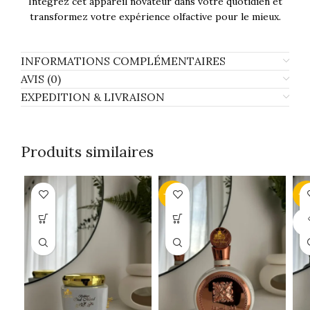
Intégrez cet appareil novateur dans votre quotidien et
transformez votre expérience olfactive pour le mieux.
INFORMATIONS COMPLÉMENTAIRES
AVIS (0)
EXPEDITION & LIVRAISON
Produits similaires
-34%
-1
SO
O