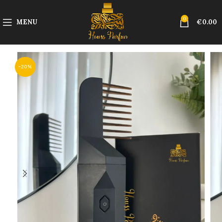
0
MENU
€
0.00
-20%