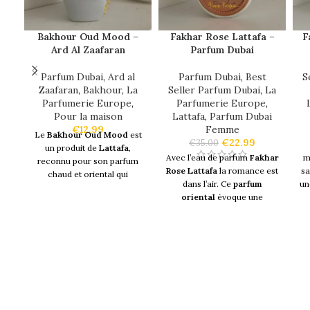
Bakhour Oud Mood –
Fakhar Rose Lattafa –
F
Ard Al Zaafaran
Parfum Dubai
Parfum Dubai
,
Ard al
Parfum Dubai
,
Best
S
Zaafaran
,
Bakhour
,
La
Seller Parfum Dubai
,
La
Parfumerie Europe
,
Parfumerie Europe
,
Pour la maison
Lattafa
,
Parfum Dubai
€
12.99
Femme
Le
Bakhour Oud Mood
est
€
22.99
€
35.00
un produit de
Lattafa
,
Avec l’eau de parfum
Fakhar
m
reconnu pour son parfum
Rose Lattafa
la romance est
s
chaud et oriental qui
dans l’air. Ce
parfum
u
combine des notes florales,
oriental
évoque une
boisées et épicées, offrant
certaine douceur, de la
une douceur plaisante. Les
chaleur et la féminité.
notes de tête se distinguent
par une douceur épicée
C’est un parfum charmant et
agrémentée de notes
exquis, un véritable
joyau du
florales et de safran. Dans
monde arabe
. Une rose
les notes de cœur, l'ambre et
délicate rivalise avec un
les résines prennent le relais,
jasmin profond et sensuel au
r
tandis que les notes de fond
cœur de ce parfum