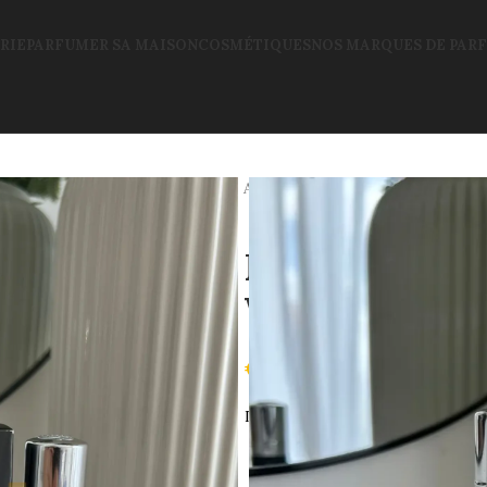
RIE
PARFUMER SA MAISON
COSMÉTIQUES
NOS MARQUES DE PAR
Accueil
Parfum Dubai
Roll O
Roll On Avent
World
€
5.99
Découvrez le
Roll On Aventos No
et élégan
Il débute avec des notes fraîche