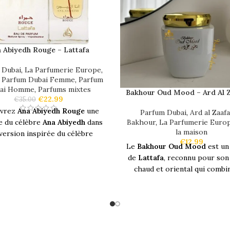
 Abiyedh Rouge – Lattafa
 Dubai
,
La Parfumerie Europe
,
,
Parfum Dubai Femme
,
Parfum
ai Homme
,
Parfums mixtes
Bakhour Oud Mood – Ard Al 
€
22.99
€
35.00
vrez
Ana Abiyedh Rouge
une
Parfum Dubai
,
Ard al Zaaf
Bakhour
,
La Parfumerie Euro
e du célèbre
Ana Abiyedh
dans
la maison
version inspirée du célèbre
€
12.99
rat Rouge
. Une version très
Le
Bakhour Oud Mood
est un
fraîche et énergisante.
de
Lattafa
, reconnu pour son
chaud et oriental qui combi
iyedh Rouge
est une
fragrance
notes florales, boisées et ép
reuse
,
luxueuse
et tendrement
offrant une douceur plaisant
est révélée par des notes à la
notes de tête se distinguent 
rales
et
boisées
et termine sur
douceur épicée agrémentée d
un lit de
muscs royal
.
florales et de safran. Dans le