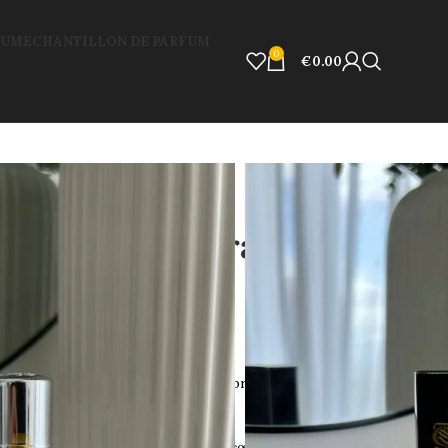
FUM
ECHANTILLON DE PARFUM
0
€
0.00
n Aventos Noir – Fragrance World
os Noir – Fragrance
ir
de
Fragrance World :
une interprétation audacieuse
te du célèbre Aventus de Creed.
s florales et fruitées, suivies d’un cœur riche en bois