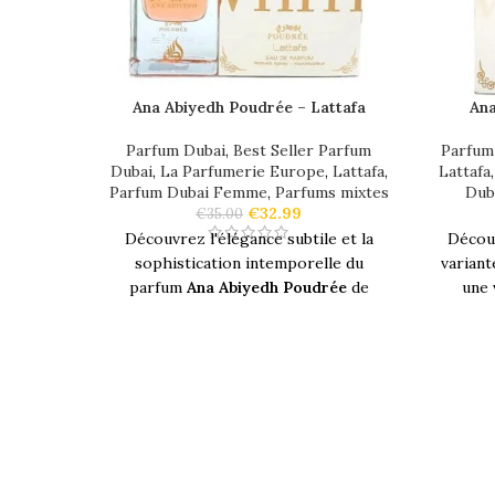
Ana Abiyedh Poudrée – Lattafa
Ana
Parfum Dubai
,
Best Seller Parfum
Parfum
Dubai
,
La Parfumerie Europe
,
Lattafa
,
Lattafa
Parfum Dubai Femme
,
Parfums mixtes
Dub
€
32.99
€
35.00
Découvrez l'élégance subtile et la
Décou
sophistication intemporelle du
variant
parfum
Ana Abiyedh Poudrée
de
une 
Lattafa
, un
parfum
qui capture
Bacca
l'essence de la sensualité avec une
touche moderne. Conçu pour celles
Ana Ab
qui cherchent à exprimer leur
chaleu
individualité à travers un
sillage
fruitée
unique
, ce
parfum
se distingue par ses
fois
flo
notes raffinées
de
fève de tonka
et de
gaïac
en tête, enveloppées d'un cœur