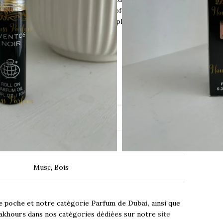
binent musc et bois, offrant une profondeur captivante.
chent à marquer les esprits avec sophistication.
spiration : Creed Aventus
NOTE
Florales, Fruitées
Bois luxuriant
Musc, Bois
e poche
et notre catégorie
Parfum de Dubai,
ainsi que
akhours
dans nos catégories dédiées sur notre
site