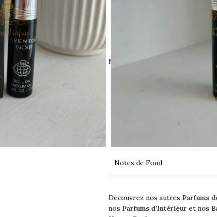
luxuriant. Les notes de fond com
Idéal pour ceux qui cher
In
Notes Olfactives :
POSITION
Notes de Tête
Notes de Cœur
Notes de Fond
Découvrez nos autres
Parfums d
nos
Parfums d’Intérieur
et nos
B