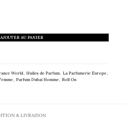
AJOUTER AU PANIER
rance World
,
Huiles de Parfum
,
La Parfumerie Europe
,
 Femme
,
Parfum Dubai Homme
,
Roll On
ITION & LIVRAISON