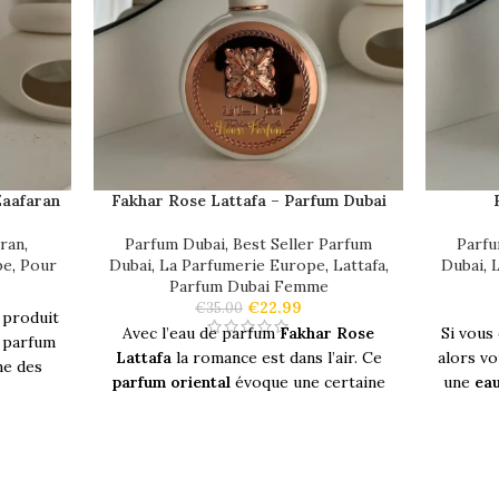
Zaafaran
Fakhar Rose Lattafa – Parfum Dubai
aran
,
Parfum Dubai
,
Best Seller Parfum
Parfu
pe
,
Pour
Dubai
,
La Parfumerie Europe
,
Lattafa
,
Dubai
,
L
Parfum Dubai Femme
€
22.99
€
35.00
 produit
Avec l’eau de parfum
Fakhar Rose
Si vous
 parfum
Lattafa
la romance est dans l’air. Ce
alors v
ne des
parfum oriental
évoque une certaine
une
eau
icées,
douceur, de la chaleur et la féminité.
e. Les
par une
C’est un parfum charmant et exquis,
Laissez 
e notes
un véritable
joyau du monde arabe
.
version
s notes
Une rose délicate rivalise avec un
eau