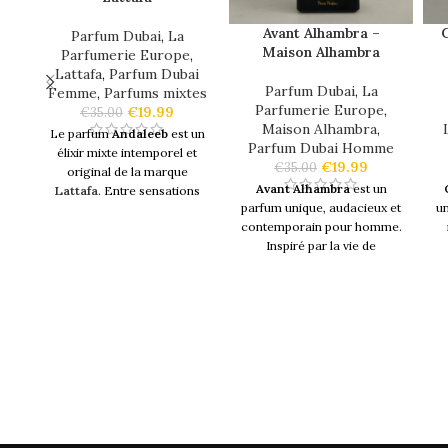
Avant Alhambra –
C
Parfum Dubai
,
La
Maison Alhambra
Parfumerie Europe
,
Lattafa
,
Parfum Dubai
Parfum Dubai
,
La
Femme
,
Parfums mixtes
Parfumerie Europe
,
€
19.99
€
35.00
Maison Alhambra
,
Le parfum
Andaleeb
est un
Parfum Dubai Homme
élixir mixte intemporel et
€
19.99
€
35.00
original de la marque
Avant Alhambra
est un
Lattafa
. Entre sensations
parfum unique, audacieux et
u
fortes et émotions, cette
contemporain pour homme.
fragrance
vous révèle ses
Inspiré par la vie de
notes à travers un voyage
l'historique empereur
olfactif.
Co
Napoléon qui a mené la
Logé dans une
jolie
guerre, la paix et la romance
pr
bouteille de 100ml
craquez
d'une manière inégalée.
pour cette
eau de parfum
au
Composée d'arômes fruités,
savoir-faire époustouflant.
floraux, boisés et sucrés, il
ex
Celui-ci peut très bien
est parfait pour les hommes
c
convenir aux femmes
audacieux, les fougueux et
comme aux hommes.
les confiants.
Notes Olfactives