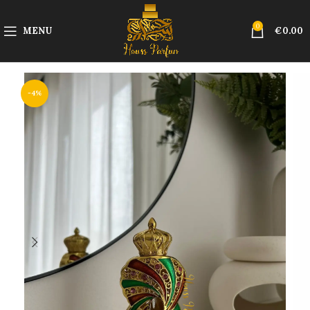
0
MENU
€
0.00
-4%