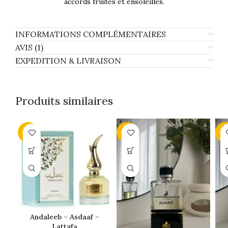
accords fruités et ensoleillés.
INFORMATIONS COMPLÉMENTAIRES
AVIS (1)
EXPEDITION & LIVRAISON
Produits similaires
-43%
-43%
-4
Andaleeb – Asdaaf –
Lattafa