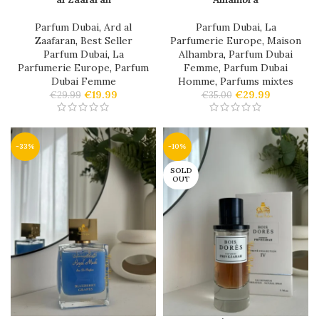
Parfum Dubai
,
Ard al
Parfum Dubai
,
La
Zaafaran
,
Best Seller
Parfumerie Europe
,
Maison
Parfum Dubai
,
La
Alhambra
,
Parfum Dubai
Parfumerie Europe
,
Parfum
Femme
,
Parfum Dubai
Dubai Femme
Homme
,
Parfums mixtes
€
19.99
€
29.99
€
29.99
€
35.00
-33%
-10%
SOLD
OUT