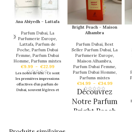
Ana Abiyedh – Lattafa
Bright Peach – Maison
Alhambra
Parfum Dubai
,
La
Parfumerie Europe
,
Parfum Dubai
,
Best
Lattafa
,
Parfum de
Seller Parfum Dubai
,
La
Poche
,
Parfum Dubai
Parfumerie Europe
,
Femme
,
Parfum Dubai
Maison Alhambra
,
Homme
,
Parfums mixtes
Parfum Dubai Femme
,
€
9.99
–
€
22.99
Parfum Dubai Homme
,
Les notes de tête : Ce sont
Parfums mixtes
les premières impressions
€
14.99
–
€
34.99
olfactives d’un parfum de
Découvrez
Dubai, souvent légères et
éphémères, créant l’accueil
Notre Parfum
l
initial de l’odeur.
Notes de
tête : Musc Blanc et Huile
Bright Peach
Essentielle de Cyprio
Les
Lu
notes de cœur : Les arômes
Par Maison
in
qui se révèlent après les
Alhambra :
notes de tête, formant le
Produits similaires