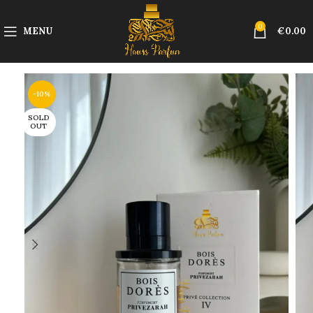
0
MENU
€
0.00
-10%
SOLD
OUT